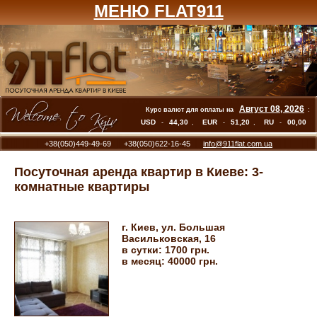
МЕНЮ FLAT911
Август 08, 2026
Курс валют для оплаты на
:
USD
44,30
EUR
51,20
RU
00,00
-
,
-
,
-
+38(050)449-49-69 +38(050)622-16-45
info@911flat.com.ua
Посуточная аренда квартир в Киеве: 3-
комнатные квартиры
г. Киев, ул. Большая
Васильковская, 16
в сутки:
1700 грн.
в месяц:
40000 грн.