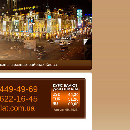
жены в разных районах Киева
449-49-69
USD
44,30
622-16-45
EUR
51,20
RU
00,00
lat.com.ua
Август 09, 2026