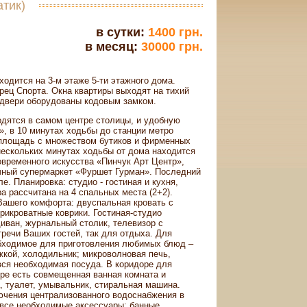
атик)
в сутки:
1400 грн.
в месяц:
30000 грн.
одится на 3-м этаже 5-ти этажного дома.
рец Спорта. Окна квартиры выходят на тихий
 двери оборудованы кодовым замком.
дятся в самом центре столицы, и удобную
», в 10 минутах ходьбы до станции метро
 площадь с множеством бутиков и фирменных
 нескольких минутах ходьбы от дома находится
овременного искусства «Пинчук Арт Центр»,
очный супермаркет «Фуршет Гурман». Последний
е. Планировка: студио - гостиная и кухня,
а рассчитана на 4 спальных места (2+2).
Вашего комфорта: двуспальная кровать с
рикроватные коврики. Гостиная-студио
иван, журнальный столик, телевизор с
речи Ваших гостей, так для отдыха. Для
обходимое для приготовления любимых блюд –
яжкой, холодильник; микроволновая печь,
вся необходимая посуда. В коридоре для
ре есть совмещенная ванная комната и
а, туалет, умывальник, стиральная машина.
лючения централизованного водоснабжения в
 все необходимые аксессуары: банные