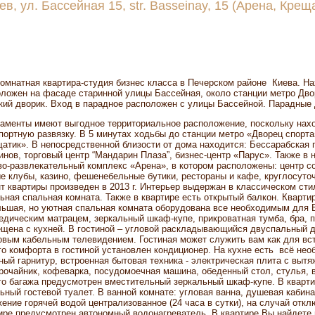
иев, ул. Бассейная 15, str. Basseinay, 15 (Арена, Крещ
омнатная квартира-студия бизнес класса в Печерском районе Киева. Нах
ложен на фасаде старинной улицы Бассейная, около станции метро Дво
кий дворик. Вход в парадное расположен с улицы Бассейной. Парадные
аменты имеют выгодное территориальное расположение, поскольку нахо
портную развязку. В 5 минутах ходьбы до станции метро «Дворец спорта
атик». В непосредственной близости от дома находится: Бессарабская
инов, торговый центр “Мандарин Плаза”, бизнес-центр «Парус». Также в
во-развлекательный комплекс «Арена», в котором расположены: центр с
е клубы, казино, фешенебельные бутики, рестораны и кафе, круглосут
т квартиры произведен в 2013 г. Интерьер выдержан в классическом стил
ьная спальная комната. Также в квартире есть открытый балкон. Квартир
ьшая, но уютная спальная комната оборудована все необходимым для 
едическим матрацем, зеркальный шкаф-купе, прикроватная тумба, бра, п
щена с кухней. В гостиной – угловой раскладывающийся двуспальный д
вым кабельным телевидением. Гостиная может служить вам как для вст
о комфорта в гостиной установлен кондиционер. На кухне есть всё не
ный гарнитур, встроенная бытовая техника - электрическая плита с выт
рочайник, кофеварка, посудомоечная машина, обеденный стол, стулья, 
о багажа предусмотрен вместительный зеркальный шкаф-купе. В кварти
ьный гостевой туалет. В ванной комнате: угловая ванна, душевая кабин
ение горячей водой централизованное (24 часа в сутки), на случай отк
ире предусмотрен автономный водонагреватель. В квартире Вы найдете