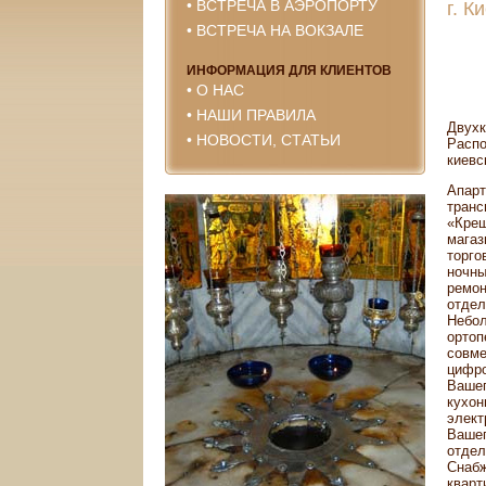
•
ВСТРЕЧА В АЭРОПОРТУ
г. К
•
ВСТРЕЧА НА ВОКЗАЛЕ
ИНФОРМАЦИЯ ДЛЯ КЛИЕНТОВ
•
О НАС
•
НАШИ ПРАВИЛА
Двухк
•
НОВОСТИ, СТАТЬИ
Распо
киевс
Апарт
транс
«Крещ
магаз
торго
ночны
ремон
отдел
Небол
ортоп
совме
цифро
Вашег
кухон
элект
Вашег
отдел
Снабж
кварт