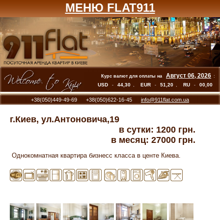
МЕНЮ FLAT911
Август 06, 2026
Курс валют для оплаты на
:
USD
44,30
EUR
51,20
RU
00,00
-
,
-
,
-
+38(050)449-49-69 +38(050)622-16-45
info@911flat.com.ua
г.Киев, ул.Антоновича,19
в сутки:
1200 грн.
в месяц:
27000 грн.
 Однокомнатная квартира бизнесс класса в центе Киева.