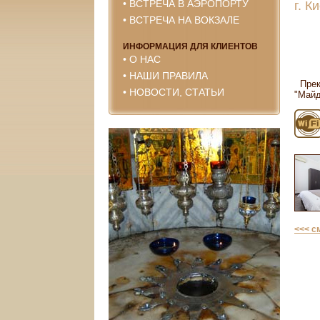
•
ВСТРЕЧА В АЭРОПОРТУ
г. К
•
ВСТРЕЧА НА ВОКЗАЛЕ
ИНФОРМАЦИЯ ДЛЯ КЛИЕНТОВ
•
О НАС
•
НАШИ ПРАВИЛА
Прекр
•
НОВОСТИ, СТАТЬИ
"Майд
<<< с