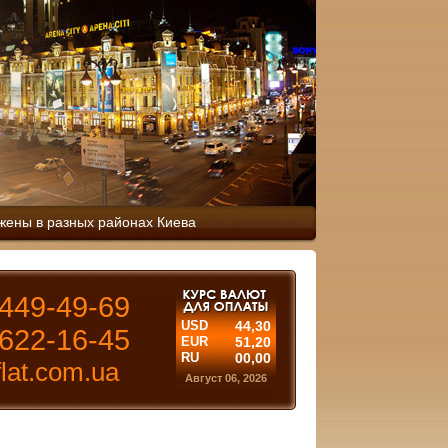
жены в разных районах Киева
449-49-69
USD
44,30
622-16-45
EUR
51,20
RU
00,00
lat.com.ua
Август 06, 2026